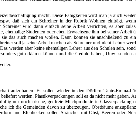
reizeitbeschäftigung macht. Diese Fähigkeiten wird man ja auch weiter
 bspw. daß sich ein Schreiner in der Rubrik Wohnen einträgt, wenn
er Schreiner wird dann einfach seine Arbeit verrichten, es aber zulas
he, ehemalige Studenten oder eben Erwachsene ihm bei seiner Arbeit ü
ob sie das auch machen wollen. Dann können sie anschließend zu ei
hreiner soll ja seine Arbeit machen als Schreiner und nicht Lehrer werd
Das werden aber keine ehemaligen Lehrer aus den Schulen sein, sond
 besonders gut erklären können und die Geduld haben, Unwissenden a
weiter.
schaft aufzubauen. Es sollen wieder in den Dörfern Tante-
Emma-
Lä
 beliefert werden. Plastikverpackungen soll es da nicht mehr geben. A
nftig nur noch frische, genfreie Milchprodukte in Glasverpackung o
suche ich die Gemeinden davon zu überzeugen, Obstbäume anzupflanz
uerdorn und Efeuhecken sollen Sträucher mit Obst, Beeren oder Nüs