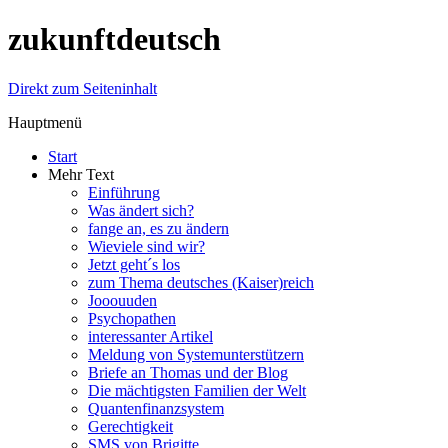
zukunftdeutsch
Direkt zum Seiteninhalt
Hauptmenü
Start
Mehr Text
Einführung
Was ändert sich?
fange an, es zu ändern
Wieviele sind wir?
Jetzt geht´s los
zum Thema deutsches (Kaiser)reich
Jooouuden
Psychopathen
interessanter Artikel
Meldung von Systemunterstützern
Briefe an Thomas und der Blog
Die mächtigsten Familien der Welt
Quantenfinanzsystem
Gerechtigkeit
SMS von Brigitte