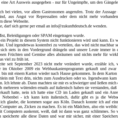
o eine Art Ausweis ausgegeben -
nur für Ungeimpfte, um den Gängele
ich bei vielen, vor allem Gastronomen angerufen. Trotz der Aussage 
t sind, aus Angst vor Repressalien oder dem nicht mehr vorhande
m diese Webseite.
te, darf sich gerne per email an info@zukunftdeutsch.de wenden.
Mist, Beleidigungen oder SPAM eingetragen wurde.
o ein Projekt in diesem System nicht funktionieren wird und kann. Es w
t. Und irgendetwas kostenfrei zu verteilen, das wird nicht machbar se
 sich stets in den Vordergrund drängeln und unsere Leute immer in 
osen Früchten und Gemüse alles abräumen und nichts mehr für wirkl
 viel zu früh ist.
ite seit September
2023
nicht mehr verändert wurde, erzähle ich, 
mir im Oktober
2009
ein Webbaukastenprogramm gekauft und zwar 
d bin mit einem Karton wieder nach Hause gekommen. In dem Karton 
lein mit Text drin, nichts zum Ausdrucken oder so. Irgendwann kam 
. Ich lehnte ab. Dann machten sie mir es schwieriger und ließen mich 
h mehreren wütenden emails auf italienisch haben sie verstanden, daß 
kauft hatte, nein ich hatte eine CD im Laden gekauft und ein Anre
 Nebenbei -
ich kann kein italienisch, dafür gibt es ja die Webse
ich glaube, die kommen sogar aus Köln. Danach konnte ich auf ein
 Computer an, Zicken zu machen. Es ist ein Mädchen, also ein weiblic
mit Computern auskennt, weiß, daß ist dann was ganz schlimmes. So 
peicherte alle diese Daten und war mir sicher, mit einer Speicher