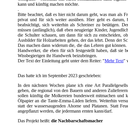
kann und künftig machen möchte.
.
Bitte beachtet, daß es hier nicht darum geht, was man als F
privat und für sich weiter ausüben. Hier geht es darum,
beabsichtigt, sich weiterhin als Schreiner zu betätigen. D
müssen (anfänglich), daß eben neugierige Kinder, Jugendlic
die Schulter schauen, um dann für sich zu entscheiden, 
Ausbilder für Holzarbeiten gehen, der das lehrt. Denn der Sc
Das machen dann widerum die, die das Lehren gut können. 
Handwerker, die eben für sich festgestellt haben, daß sie
Wissbegierigen ihr Handwerk beizubringen.
Der Text der Einleitung geht unter dem Reiter: "
Mehr Text
" 
Das hatte ich im September
2023
geschrieben:
In den nächsten Wochen plane ich eine Art Parallelgesell
geben, die regional von den Bauern und anderen Zulieferern
sollen künftig die Molkereien bundesweit mitmachen und kü
Ölpapier an die Tante-
Emma-
Läden liefern. Weiterhin ver
statt der wassersaugenden Ahorne und Platanen. Statt Fe
angepflanzt werden, die jedermann ernten kann/darf.
Das Projekt heißt:
die Nachbarschaftsmacher