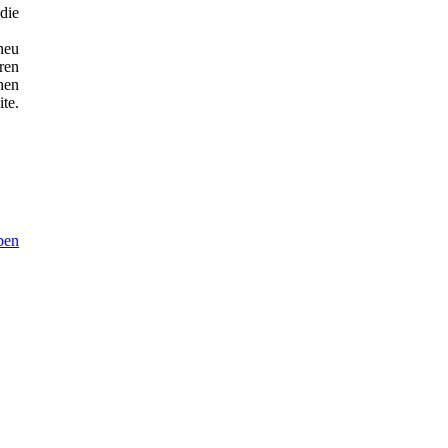
die
neu
ren
hen
te.
ben