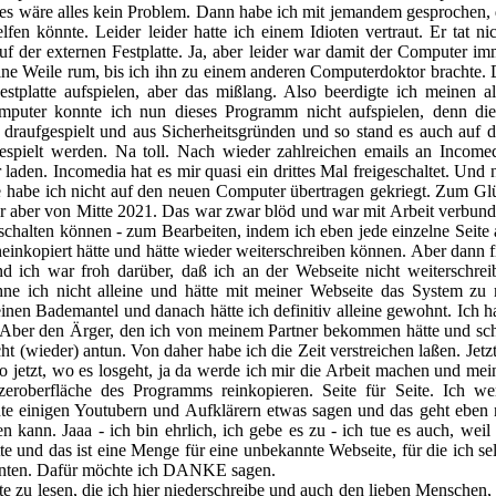
nd es wäre alles kein Problem. Dann habe ich mit jemandem gesprochen, 
n könnte. Leider leider hatte ich einem Idioten vertraut. Er tat nic
 auf der externen Festplatte. Ja, aber leider war damit der Computer i
ine Weile rum, bis ich ihn zu einem anderen Computerdoktor brachte. 
estplatte aufspielen, aber das mißlang. Also beerdigte ich meinen al
uter konnte ich nun dieses Programm nicht aufspielen, denn die
draufgespielt und aus Sicherheitsgründen und so stand es auch auf 
spielt werden. Na toll. Nach wieder zahlreichen emails an Incomed
den. Incomedia hat es mir quasi ein drittes Mal freigeschaltet. Und 
te habe ich nicht auf den neuen Computer übertragen gekriegt. Zum Gl
ar aber von Mitte
2021
. Das war zwar blöd und war mit Arbeit verbund
schalten können -
zum Bearbeiten, indem ich eben jede einzelne Seite 
einkopiert hätte und hätte wieder weiterschreiben können. Aber dann f
d ich war froh darüber, daß ich an der Webseite nicht weiterschrei
e ich nicht alleine und hätte mit meiner Webseite das System zu 
einen Bademantel und danach hätte ich definitiv alleine gewohnt. Ich h
n. Aber den Ärger, den ich von meinem Partner bekommen hätte und sc
cht (wieder) antun. Von daher habe ich die Zeit verstreichen laßen. Jetz
so jetzt, wo es losgeht, ja da werde ich mir die Arbeit machen und mei
eroberfläche des Programms reinkopieren. Seite für Seite. Ich we
hte einigen Youtubern und Aufklärern etwas sagen und das geht eben 
en kann. Jaaa -
ich bin ehrlich, ich gebe es zu -
ich tue es auch, weil 
e und das ist eine Menge für eine unbekannte Webseite, für die ich sel
nnten. Dafür möchte ich DANKE sagen.
te zu lesen, die ich hier niederschreibe und auch den lieben Menschen, 