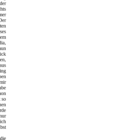
der
hts
mmer
Der
ten
ses
dem
ia,
nun
ück
en,
aus
ing
ben
mir
abe
hon
t so
nen
rde
nur
ich
bst
die