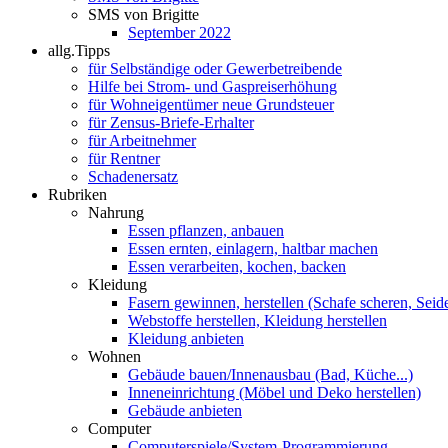
SMS von Brigitte
September 2022
allg.Tipps
für Selbständige oder Gewerbetreibende
Hilfe bei Strom- und Gaspreiserhöhung
für Wohneigentümer neue Grundsteuer
für Zensus-Briefe-Erhalter
für Arbeitnehmer
für Rentner
Schadenersatz
Rubriken
Nahrung
Essen pflanzen, anbauen
Essen ernten, einlagern, haltbar machen
Essen verarbeiten, kochen, backen
Kleidung
Fasern gewinnen, herstellen (Schafe scheren, Seide
Webstoffe herstellen, Kleidung herstellen
Kleidung anbieten
Wohnen
Gebäude bauen/Innenausbau (Bad, Küche...)
Inneneinrichtung (Möbel und Deko herstellen)
Gebäude anbieten
Computer
Computerspiele/System-Programmierung