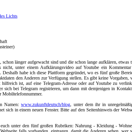
es Lichts
haft
steiner)
 schon länger aufgewacht sind und die schon lange aufklären, etwas t
es nicht, unter einem Aufklärungsvideo auf Youtube ein Kommentar
 Deshalb habe ich diese Plattform gegründet, wo es fünf große Berei
ntaktdaten den Anderen zur Verfügung stellen. Es gibt keine Vorgaben, 
hilfreich ist, auf eine Telegram-
Adresse oder auf Youtube zu verlink
r sich bei Telegram registrieren, um dann mit demjenigen in Kontakt
r Mobiltelefonnummer.
dem Namen:
www.zukunftdeutsch/blog
, unter dem ihr in unregelmäßi
et sich in einem neuen Fenster. Bitte auf den Seitenhinweis der Webse
hr euch unter den fünf großen Rubriken: Nahrung -
Kleidung -
Wohne
Webseite falls vorhanden, eintragen, damit die Anderen sehen, wer 