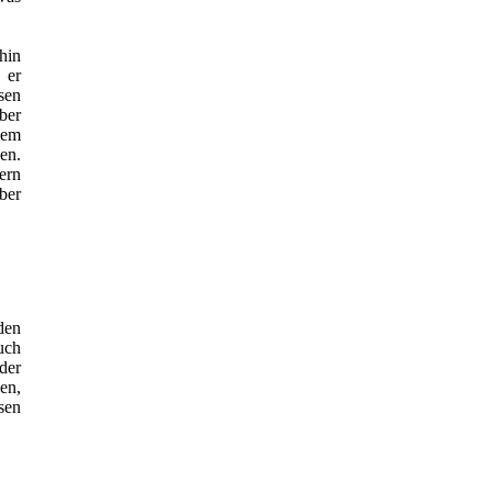
hin
 er
sen
ber
nem
en.
ern
ber
den
uch
der
en,
sen