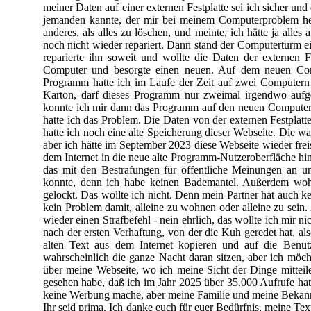
meiner Daten auf einer externen Festplatte sei ich sicher u
jemanden kannte, der mir bei meinem Computerproblem helfe
anderes, als alles zu löschen, und meinte, ich hätte ja alles
noch nicht wieder repariert. Dann stand der Computerturm e
reparierte ihn soweit und wollte die Daten der externen F
Computer und besorgte einen neuen. Auf dem neuen Comp
Programm hatte ich im Laufe der Zeit auf zwei Computern 
Karton, darf dieses Programm nur zweimal irgendwo aufge
konnte ich mir dann das Programm auf den neuen Computer la
hatte ich das Problem. Die Daten von der externen Festplat
hatte ich noch eine alte Speicherung dieser Webseite. Die w
aber ich hätte im September
2023
diese Webseite wieder frei
dem Internet in die neue alte Programm-
Nutzeroberfläche hin
das mit den Bestrafungen für öffentliche Meinungen an un
konnte, denn ich habe keinen Bademantel. Außerdem wohn
gelockt. Das wollte ich nicht. Denn mein Partner hat auch k
kein Problem damit, alleine zu wohnen oder alleine zu sei
wieder einen Strafbefehl -
nein ehrlich, das wollte ich mir ni
nach der ersten Verhaftung, von der die Kuh geredet hat, al
alten Text aus dem Internet kopieren und auf die Benutz
wahrscheinlich die ganze Nacht daran sitzen, aber ich möc
über meine Webseite, wo ich meine Sicht der Dinge mitteil
gesehen habe, daß ich im Jahr
2025
über
35.000
Aufrufe hatt
keine Werbung mache, aber meine Familie und meine Beka
Ihr seid prima. Ich danke euch für euer Bedürfnis, meine Tex