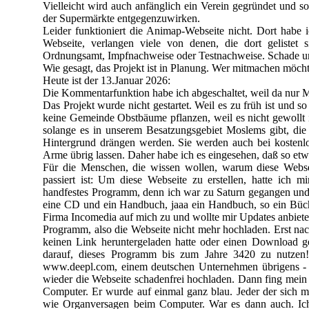
Vielleicht wird auch anfänglich ein Verein gegründet und s
der Supermärkte entgegenzuwirken.
Leider funktioniert die Animap-
Webseite nicht. Dort habe 
Webseite, verlangen viele von denen, die dort geliste
Ordnungsamt, Impfnachweise oder Testnachweise. Schade u
Wie gesagt, das Projekt ist in Planung. Wer mitmachen möch
Heute ist der
13
.Januar
2026
:
Die Kommentarfunktion habe ich abgeschaltet, weil da nur 
Das Projekt wurde nicht gestartet. Weil es zu früh ist und s
keine Gemeinde Obstbäume pflanzen, weil es nicht gewollt is
solange es in unserem Besatzungsgebiet Moslems gibt, die
Hintergrund drängen werden. Sie werden auch bei kostenl
Arme übrig lassen. Daher habe ich es eingesehen, daß so etwas
Für die Menschen, die wissen wollen, warum diese Webse
passiert ist: Um diese Webseite zu erstellen, hatte ich 
handfestes Programm, denn ich war zu Saturn gegangen un
eine CD und ein Handbuch, jaaa ein Handbuch, so ein Büch
Firma Incomedia auf mich zu und wollte mir Updates anbieten
Programm, also die Webseite nicht mehr hochladen. Erst nac
keinen Link heruntergeladen hatte oder einen Download ge
darauf, dieses Programm bis zum Jahre
3420
zu nutzen!
www.deepl.com, einem deutschen Unternehmen übrigens -
wieder die Webseite schadenfrei hochladen. Dann fing mein
Computer. Er wurde auf einmal ganz blau. Jeder der sich 
wie Organversagen beim Computer. War es dann auch. Ich s