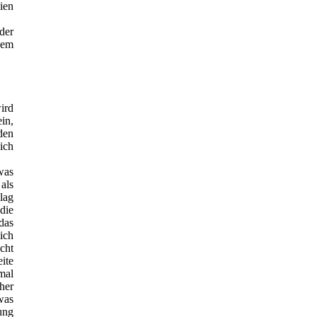
ien
der
nem
ird
in,
den
ich
was
als
lag
die
das
ich
cht
ite
mal
her
was
ung