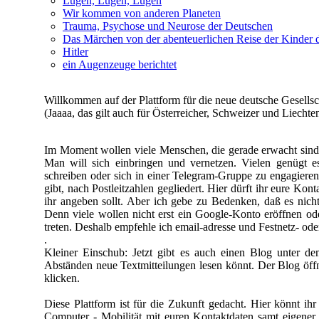
Lügen, Lügen, Lügen
Wir kommen von anderen Planeten
Trauma, Psychose und Neurose der Deutschen
Das Märchen von der abenteuerlichen Reise der Kinder d
Hitler
ein Augenzeuge berichtet
Willkommen auf der Plattform für die neue deutsche Gesellsc
(Jaaaa, das gilt auch für Österreicher, Schweizer und Liechten
Im Moment wollen viele Menschen, die gerade erwacht sind,
Man will sich einbringen und vernetzen. Vielen genügt 
schreiben oder sich in einer Telegram-
Gruppe zu engagieren.
gibt, nach Postleitzahlen gegliedert. Hier dürft ihr eure Ko
ihr angeben sollt. Aber ich gebe zu Bedenken, daß es nicht 
Denn viele wollen nicht erst ein Google-
Konto eröffnen ode
treten. Deshalb empfehle ich email-
adresse und Festnetz-
ode
.
Kleiner Einschub: Jetzt gibt es auch einen Blog unter 
Abständen neue Textmitteilungen lesen könnt. Der Blog öffn
klicken.
Diese Plattform ist für die Zukunft gedacht. Hier könnt i
Computer -
Mobilität mit euren Kontaktdaten samt eigener 