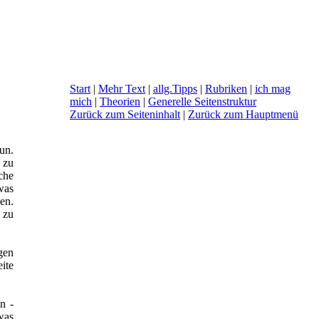
Start
|
Mehr Text
|
allg.Tipps
|
Rubriken
|
ich mag
mich
|
Theorien
|
Generelle Seitenstruktur
Zurück zum Seiteninhalt
|
Zurück zum Hauptmenü
un.
 zu
che
was
en.
 zu
gen
ite
n -
was